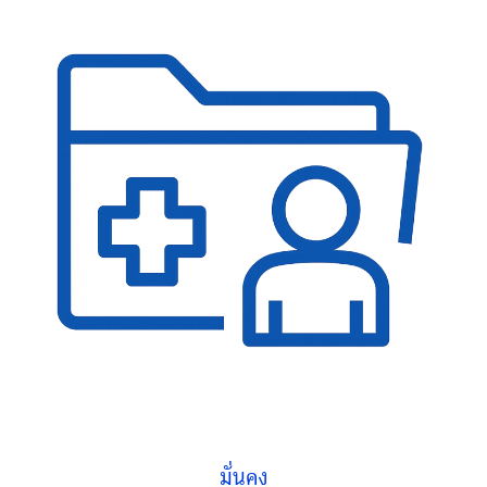
มั่นคง