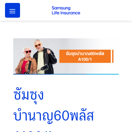
Skip
to
content
ซัมซุง
บำนาญ60พลัส