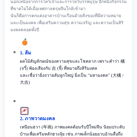
นอกเหนือจากการไหว้เจ้าและการไหว้บรรพบุรุษ อีกหนึ่งกิจกรรม
ที่ขาดไม่ได้เมื่อเทศกาลตรุษจีนใกล้เข้ามา
นั่นก็คือการตกแต่งอาคารบ้านเรือนด้วยสิ่งของที่มีความหมาย
และเป็นมงคล เพื่อเสริมความสุข ความเจริญ และความเป็นสิริ
มงคลตลอดทั้งปี
1. ส้ม
ผลไม้สัญลักษณ์ของความสุขและโชคลาภ เพราะคำว่า 橘
(จวี๋) พ้องเสียงกับ 吉 (จี๋) ที่หมายถึงสิริมงคล
และเชื่อว่ายิ่งถวายส้มลูกใหญ่ ยิ่งเป็น “มหามงคล” (大橘 /
大吉)
2. ภาพวาดมงคล
เหนียนฮวา (年画) ภาพมงคลต้อนรับปีใหม่จีน นิยมประดับ
บ้านเพื่อเสริมหลักฮวงจุ้ย เช่น ภาพเด็กน้อยอวบอ้วนสื่อถึง