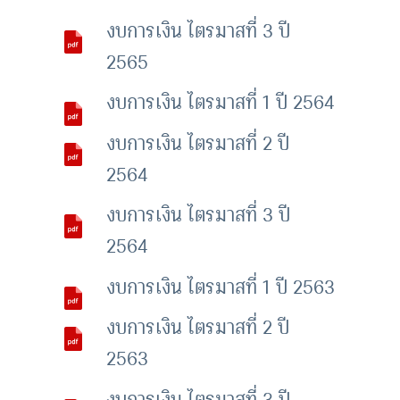
งบการเงิน ไตรมาสที่ 3 ปี
2565
งบการเงิน ไตรมาสที่ 1 ปี 2564
งบการเงิน ไตรมาสที่ 2 ปี
2564
งบการเงิน ไตรมาสที่ 3 ปี
2564
งบการเงิน ไตรมาสที่ 1 ปี 2563
งบการเงิน ไตรมาสที่ 2 ปี
2563
งบการเงิน ไตรมาสที่ 3 ปี