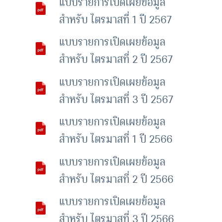
แบบรายการเปิดเผยข้อมูล
สำหรับ ไตรมาสที่ 1 ปี 2567
แบบรายการเปิดเผยข้อมูล
สำหรับ ไตรมาสที่ 2 ปี 2567
แบบรายการเปิดเผยข้อมูล
สำหรับ ไตรมาสที่ 3 ปี 2567
แบบรายการเปิดเผยข้อมูล
สำหรับ ไตรมาสที่ 1 ปี 2566
แบบรายการเปิดเผยข้อมูล
สำหรับ ไตรมาสที่ 2 ปี 2566
แบบรายการเปิดเผยข้อมูล
สำหรับ ไตรมาสที่ 3 ปี 2566