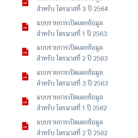
สำหรับ ไตรมาสที่ 3 ปี 2564
แบบรายการเปิดเผยข้อมูล
สำหรับ ไตรมาสที่ 1 ปี 2563
แบบรายการเปิดเผยข้อมูล
สำหรับ ไตรมาสที่ 2 ปี 2563
แบบรายการเปิดเผยข้อมูล
สำหรับ ไตรมาสที่ 3 ปี 2563
แบบรายการเปิดเผยข้อมูล
สำหรับ ไตรมาสที่ 1 ปี 2562
แบบรายการเปิดเผยข้อมูล
สำหรับ ไตรมาสที่ 2 ปี 2562