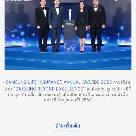
SAMSUNG LIFE INSURANCE ANNUAL AWARDS 2025
ภายใต้ธีม
“DAZZLING BEYOND EXCELLENCE”
งาน
ณ ห้องประชุมรอยัล จูบิลี่
บอลรูม อิมแพ็ค เมืองทองธานี เพื่อเชิดชูเกียรติและฉลองความสำเร็จ
อย่างยิ่งใหญ่ตลอดปี 2568
- - อ่านเพิ่มเติม - -